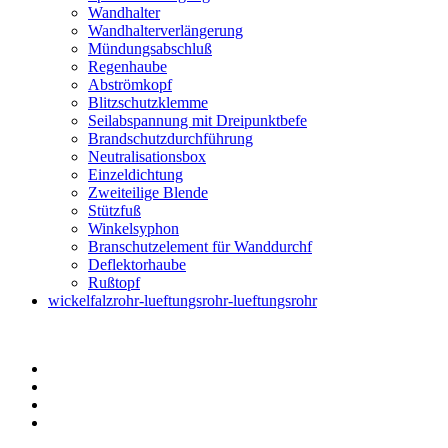
Wandhalter
Wandhalterverlängerung
Mündungsabschluß
Regenhaube
Abströmkopf
Blitzschutzklemme
Seilabspannung mit Dreipunktbefe
Brandschutzdurchführung
Neutralisationsbox
Einzeldichtung
Zweiteilige Blende
Stützfuß
Winkelsyphon
Branschutzelement für Wanddurchf
Deflektorhaube
Rußtopf
wickelfalzrohr-lueftungsrohr-lueftungsrohr