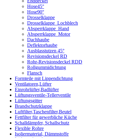
Enddeckel
Hose45°
Hose90°
Drosselklappe
Drosselklappe_Lochblech
Absperrklappe_Hand
Absperrklappe_Motor
Dachhaube
Deflektorhaube
Ausblasstutzen 45°
Revisionsdeckel RD
Rohr-Revisionsdeckel RDD
Rollgummidichtung
Flansch
Formteile mit Lippendichtung
Ventilatoren,Lüfter
Einrohrlüfter,Badlüfter
Lüftungsventile-Tellerventile
Lüftungsgitter
Brandschutzklappe
Luftfilter,Taschenfilter,Beutel
Fettfilter für gewerbliche Küche
Schalldämpfer, Schallschutz
Flexible Rohre
Isoliermaterial, Dämmstoffe