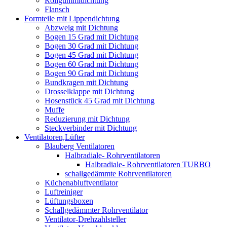
Rollgummidichtung
Flansch
Formteile mit Lippendichtung
Abzweig mit Dichtung
Bogen 15 Grad mit Dichtung
Bogen 30 Grad mit Dichtung
Bogen 45 Grad mit Dichtung
Bogen 60 Grad mit Dichtung
Bogen 90 Grad mit Dichtung
Bundkragen mit Dichtung
Drosselklappe mit Dichtung
Hosenstück 45 Grad mit Dichtung
Muffe
Reduzierung mit Dichtung
Steckverbinder mit Dichtung
Ventilatoren,Lüfter
Blauberg Ventilatoren
Halbradiale- Rohrventilatoren
Halbradiale- Rohrventilatoren TURBO
schallgedämmte Rohrventilatoren
Küchenabluftventilator
Luftreiniger
Lüftungsboxen
Schallgedämmter Rohrventilator
Ventilator-Drehzahlsteller