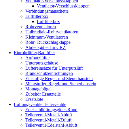
Ventilator-Verschlussklappen
Ventilator-Verschlussklappen
Verbindungsmanschette
Luftfilterbox
Luftfilterbox
Rohrventilatoren
Halbradiale-Rohrventilatoren
Kleinraum-Ventilatoren
Rohr- Rückschlagklappe
Abdeckgitter für CRZ
Einrohrlüfter,Badlüfter
Aufputzlüfter
Unterputzgehäuse
Lüftereinsätze für Unterputzlüft
Brandschutzeinrichtungen
Einstufige Regel- und Steuerbaustein
Mehrstufige Regel- und Steuerbaustein
Montagebügel
Zubehör Ersatzteile
Ersatzlote
Lüftungsventile-Tellerventile
Edelstahllüftungsgitter-Rund
Tellerventil-Metall-Abluft
Tellerventil-Metall-Zuluft
Tellerventil-Edelstahl-Abluft