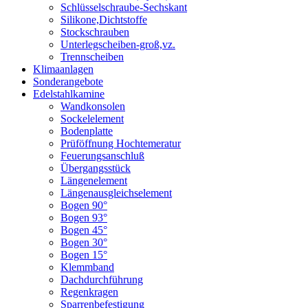
Schlüsselschraube-Sechskant
Silikone,Dichtstoffe
Stockschrauben
Unterlegscheiben-groß,vz.
Trennscheiben
Klimaanlagen
Sonderangebote
Edelstahlkamine
Wandkonsolen
Sockelelement
Bodenplatte
Prüföffnung Hochtemeratur
Feuerungsanschluß
Übergangsstück
Längenelement
Längenausgleichselement
Bogen 90°
Bogen 93°
Bogen 45°
Bogen 30°
Bogen 15°
Klemmband
Dachdurchführung
Regenkragen
Sparrenbefestigung