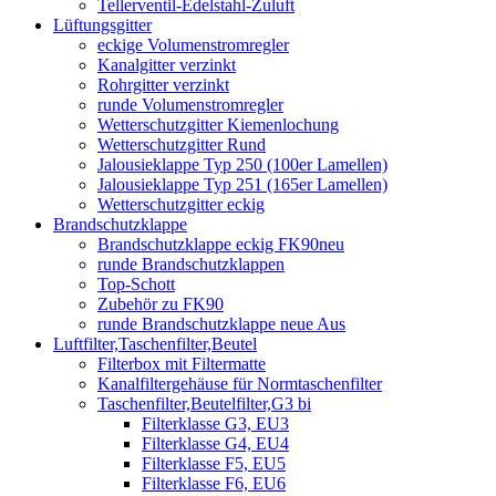
Tellerventil-Edelstahl-Zuluft
Lüftungsgitter
eckige Volumenstromregler
Kanalgitter verzinkt
Rohrgitter verzinkt
runde Volumenstromregler
Wetterschutzgitter Kiemenlochung
Wetterschutzgitter Rund
Jalousieklappe Typ 250 (100er Lamellen)
Jalousieklappe Typ 251 (165er Lamellen)
Wetterschutzgitter eckig
Brandschutzklappe
Brandschutzklappe eckig FK90neu
runde Brandschutzklappen
Top-Schott
Zubehör zu FK90
runde Brandschutzklappe neue Aus
Luftfilter,Taschenfilter,Beutel
Filterbox mit Filtermatte
Kanalfiltergehäuse für Normtaschenfilter
Taschenfilter,Beutelfilter,G3 bi
Filterklasse G3, EU3
Filterklasse G4, EU4
Filterklasse F5, EU5
Filterklasse F6, EU6