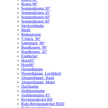
Bogen 90°
Segmentbogen 30°
Segmentbogen 45°
Segmentbogen 60°
Segmentbogen 90°
Steckverbinder
Muffe
Reduzierung
T-Stück_90°
Sattelstück_90°
Bundkragen_90°
Bundkragen_45°
Enddeckel
Hose45°
Hose90°
Drosselklappe
Drosselklappe_Lochblech
Absperrklappe_Hand
Absperrklappe_Motor
Dachhaube
Deflektorhaube
Ausblasstutzen 45°
Revisionsdeckel RD
Rohr-Revisionsdeckel RDD