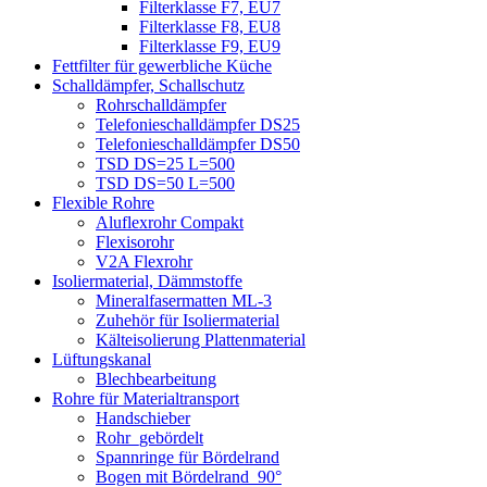
Filterklasse F7, EU7
Filterklasse F8, EU8
Filterklasse F9, EU9
Fettfilter für gewerbliche Küche
Schalldämpfer, Schallschutz
Rohrschalldämpfer
Telefonieschalldämpfer DS25
Telefonieschalldämpfer DS50
TSD DS=25 L=500
TSD DS=50 L=500
Flexible Rohre
Aluflexrohr Compakt
Flexisorohr
V2A Flexrohr
Isoliermaterial, Dämmstoffe
Mineralfasermatten ML-3
Zuhehör für Isoliermaterial
Kälteisolierung Plattenmaterial
Lüftungskanal
Blechbearbeitung
Rohre für Materialtransport
Handschieber
Rohr_gebördelt
Spannringe für Bördelrand
Bogen mit Bördelrand_90°