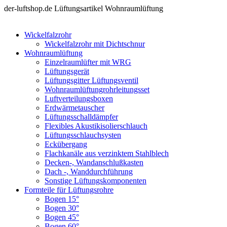
der-luftshop.de Lüftungsartikel Wohnraumlüftung
Wickelfalzrohr
Wickelfalzrohr mit Dichtschnur
Wohnraumlüftung
Einzelraumlüfter mit WRG
Lüftungsgerät
Lüftungsgitter Lüftungsventil
Wohnraumlüftungrohrleitungsset
Luftverteilungsboxen
Erdwärmetauscher
Lüftungsschalldämpfer
Flexibles Akustikisolierschlauch
Lüftungsschlauchsysten
Eckübergang
Flachkanäle aus verzinktem Stahlblech
Decken-, Wandanschlußkasten
Dach -, Wanddurchführung
Sonstige Lüftungskomponenten
Formteile für Lüftungsrohre
Bogen 15°
Bogen 30°
Bogen 45°
Bogen 60°