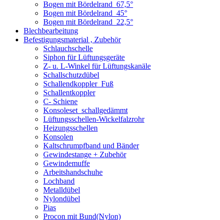
Bogen mit Bördelrand_67,5°
Bogen mit Bördelrand_45°
Bogen mit Bördelrand_22,5°
Blechbearbeitung
Befestigungsmaterial , Zubehör
Schlauchschelle
Siphon für Lüftungsgeräte
Z- u. L-Winkel für Lüftungskanäle
Schallschutzdübel
Schallendkoppler_Fuß
Schallentkoppler
C- Schiene
Konsoleset_schallgedämmt
Lüftungsschellen-Wickelfalzrohr
Heizungsschellen
Konsolen
Kaltschrumpfband und Bänder
Gewindestange + Zubehör
Gewindemuffe
Arbeitshandschuhe
Lochband
Metalldübel
Nylondübel
Pias
Procon mit Bund(Nylon)