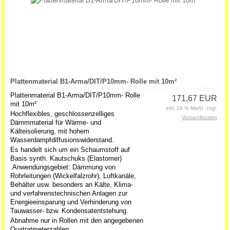
Plattenmaterial B1-Arma/DIT/P10mm- Rolle mit 10m²
Plattenmaterial B1-Arma/DIT/P10mm- Rolle
171,67 EUR
mit 10m²
inkl. 19 % MwSt. zzgl.
Hochflexibles, geschlossenzelliges
Versandkosten
Dämmmaterial für Wärme- und
Kälteisolierung, mit hohem
Wasserdampfdiffusionswiderstand.
Es handelt sich um ein Schaumstoff auf
Basis synth. Kautschuks (Elastomer)
.Anwendungsgebiet: Dämmung von
Rohrleitungen (Wickelfalzrohr), Luftkanäle,
Behälter usw. besonders an Kälte, Klima-
und verfahrenstechnischen Anlagen zur
Energieeinsparung und Verhinderung von
Tauwasser- bzw. Kondensatentstehung.
Abnahme nur in Rollen mit den angegebenen
Quatratmeterzahlen.