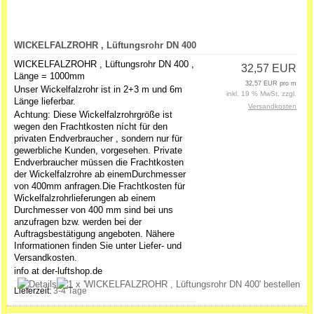
WICKELFALZROHR , Lüftungsrohr DN 400
WICKELFALZROHR , Lüftungsrohr DN 400 ,
32,57 EUR
Länge = 1000mm
32,57 EUR pro m
Unser Wickelfalzrohr ist in 2+3 m und 6m
inkl. 19 % MwSt. zzgl.
Länge lieferbar.
Versandkosten
Achtung: Diese Wickelfalzrohrgröße ist
wegen den Frachtkosten nícht für den
privaten Endverbraucher , sondern nur für
gewerbliche Kunden, vorgesehen. Private
Endverbraucher müssen die Frachtkosten
der Wickelfalzrohre ab einemDurchmesser
von 400mm anfragen.Die Frachtkosten für
Wickelfalzrohrlieferungen ab einem
Durchmesser von 400 mm sind bei uns
anzufragen bzw. werden bei der
Auftragsbestätigung angeboten. Nähere
Informationen finden Sie unter Liefer- und
Versandkosten.
info at der-luftshop.de
Lieferzeit:
3-4 Tage