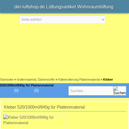
der-luftshop.de Lüftungsartikel Wohnraumlüftung
Startseite
»
Isoliermaterial, Dämmstoffe
»
Kälteisolierung Plattenmaterial
»
Kleber
520/1000ml/840g für Plattenmaterial
(0)
(0)
Kleber 520/1000ml/840g für Plattenmaterial