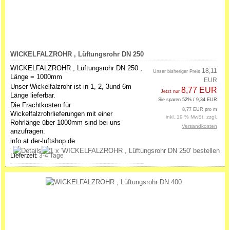
WICKELFALZROHR , Lüftungsrohr DN 250
WICKELFALZROHR , Lüftungsrohr DN 250 ,
18,11
Unser bisheriger Preis
Länge = 1000mm
EUR
Unser Wickelfalzrohr ist in 1, 2, 3und 6m
8,77 EUR
Jetzt nur
Länge lieferbar.
Sie sparen 52% / 9,34 EUR
Die Frachtkosten für
8,77 EUR pro m
Wickelfalzrohrlieferungen mit einer
inkl. 19 % MwSt. zzgl.
Rohrlänge über 1000mm sind bei uns
Versandkosten
anzufragen.
info at der-luftshop.de
Lieferzeit:
3-4 Tage