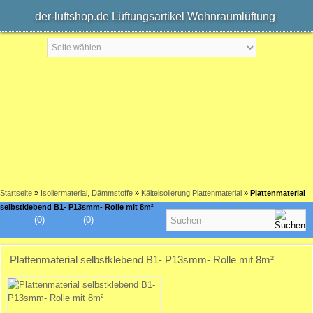
der-luftshop.de Lüftungsartikel Wohnraumlüftung
Startseite
»
Isoliermaterial, Dämmstoffe
»
Kälteisolierung Plattenmaterial
»
Plattenmaterial
selbstklebend B1- P13smm- Rolle mit 8m²
(0)
(0)
Plattenmaterial selbstklebend B1- P13smm- Rolle mit 8m²