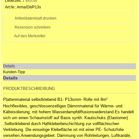
Lieferzeit:
1 Woche
Art.Nr.:
Arma/Dit/P13s
Artikeldatenblatt drucken
Rezension schreiben
Details
Kunden-Tipp
Details
PRODUKTBESCHREIBUNG
Plattenmaterial selbstklebend B1- P13smm- Rolle mit 8m²
Hochflexibles, geschlossenzelliges Dämmmaterial für Wärme- und
Kälteisolierung, mit hohem Wasserdampfdiffusionswiderstand.Es handelt
sich um einen Schaumstoff auf Basis synth. Kautschuks (Elastomer)
.Selbstklebend durch Haftkleberbeschichtung zur vollflächischen
Verklebung. Die einseitige Klebefläche ist mit einer PE- Schutzfolie
versehen.Anwendungsgebiet: Dämmung von Rohrleitungen, Luftkanäle,