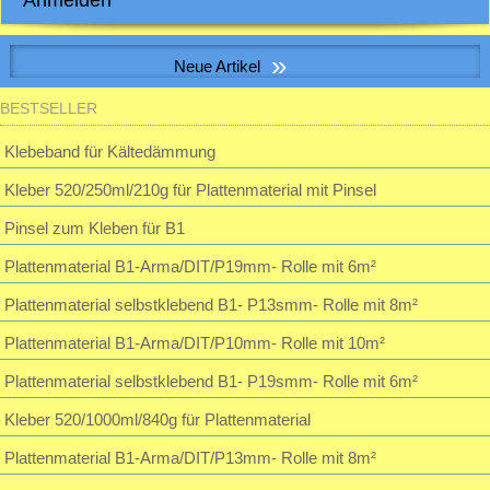
Anmelden
E-Mail-Adresse:
»
Neue Artikel
Passwort:
BESTSELLER
S&P SILENT-100 CHZ VISUAL Kleinraum-Ventilatator, Feuchte, LED
Klebeband für Kältedämmung
Passwort vergessen?
Kleber 520/250ml/210g für Plattenmaterial mit Pinsel
195,23 EUR
inkl. 19 % MwSt. zzgl.
Versandkosten
Pinsel zum Kleben für B1
Plattenmaterial B1-Arma/DIT/P19mm- Rolle mit 6m²
Plattenmaterial selbstklebend B1- P13smm- Rolle mit 8m²
Plattenmaterial B1-Arma/DIT/P10mm- Rolle mit 10m²
Plattenmaterial selbstklebend B1- P19smm- Rolle mit 6m²
Kleber 520/1000ml/840g für Plattenmaterial
Plattenmaterial B1-Arma/DIT/P13mm- Rolle mit 8m²