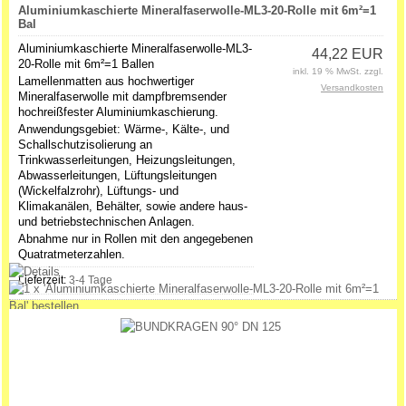
Aluminiumkaschierte Mineralfaserwolle-ML3-20-Rolle mit 6m²=1
Bal
Aluminiumkaschierte Mineralfaserwolle-ML3-
44,22 EUR
20-Rolle mit 6m²=1 Ballen
inkl. 19 % MwSt. zzgl.
Lamellenmatten aus hochwertiger
Versandkosten
Mineralfaserwolle mit dampfbremsender
hochreißfester Aluminiumkaschierung.
Anwendungsgebiet: Wärme-, Kälte-, und
Schallschutzisolierung an
Trinkwasserleitungen, Heizungsleitungen,
Abwasserleitungen, Lüftungsleitungen
(Wickelfalzrohr), Lüftungs- und
Klimakanälen, Behälter, sowie andere haus-
und betriebstechnischen Anlagen.
Abnahme nur in Rollen mit den angegebenen
Quatratmeterzahlen.
Lieferzeit:
3-4 Tage