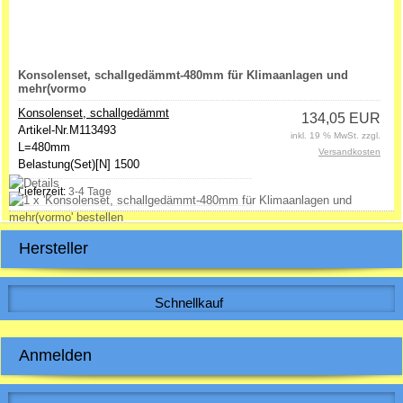
Konsolenset, schallgedämmt-480mm für Klimaanlagen und
mehr(vormo
Konsolenset, schallgedämmt
134,05 EUR
Artikel-Nr.M113493
inkl. 19 % MwSt. zzgl.
L=480mm
Versandkosten
Belastung(Set)[N] 1500
Lieferzeit:
3-4 Tage
Hersteller
Schnellkauf
Bitte geben Sie die Artikelnummer aus unserem Katalog ein.
Anmelden
E-Mail-Adresse: