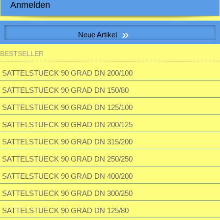
Anmelden
E-Mail-Adresse:
»
Neue Artikel
Passwort:
BESTSELLER
S&P SILENT-100 CHZ VISUAL Kleinraum-Ventilatator, Feuchte, LED
SATTELSTUECK 90 GRAD DN 200/100
Passwort vergessen?
SATTELSTUECK 90 GRAD DN 150/80
195,23 EUR
inkl. 19 % MwSt. zzgl.
Versandkosten
SATTELSTUECK 90 GRAD DN 125/100
SATTELSTUECK 90 GRAD DN 200/125
SATTELSTUECK 90 GRAD DN 315/200
SATTELSTUECK 90 GRAD DN 250/250
SATTELSTUECK 90 GRAD DN 400/200
SATTELSTUECK 90 GRAD DN 300/250
SATTELSTUECK 90 GRAD DN 125/80