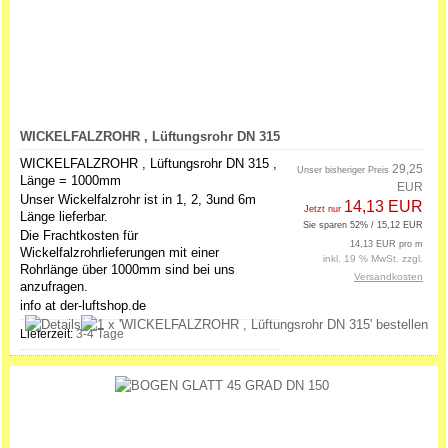
WICKELFALZROHR , Lüftungsrohr DN 315
WICKELFALZROHR , Lüftungsrohr DN 315 ,
29,25
Unser bisheriger Preis
Länge = 1000mm
EUR
Unser Wickelfalzrohr ist in 1, 2, 3und 6m
14,13 EUR
Jetzt nur
Länge lieferbar.
Sie sparen 52% / 15,12 EUR
Die Frachtkosten für
14,13 EUR pro m
Wickelfalzrohrlieferungen mit einer
inkl. 19 % MwSt. zzgl.
Rohrlänge über 1000mm sind bei uns
Versandkosten
anzufragen.
info at der-luftshop.de
Lieferzeit:
3-4 Tage