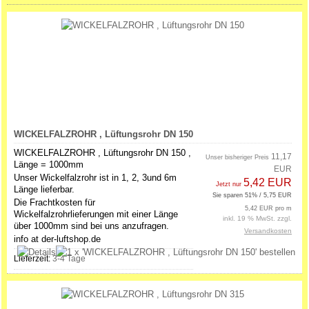
WICKELFALZROHR , Lüftungsrohr DN 150
WICKELFALZROHR , Lüftungsrohr DN 150 ,
11,17
Unser bisheriger Preis
Länge = 1000mm
EUR
Unser Wickelfalzrohr ist in 1, 2, 3und 6m
5,42 EUR
Jetzt nur
Länge lieferbar.
Sie sparen 51% / 5,75 EUR
Die Frachtkosten für
5,42 EUR pro m
Wickelfalzrohrlieferungen mit einer Länge
inkl. 19 % MwSt. zzgl.
über 1000mm sind bei uns anzufragen.
Versandkosten
info at der-luftshop.de
Lieferzeit:
3-4 Tage