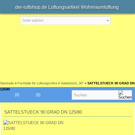
der-luftshop.de Lüftungsartikel Wohnraumlüftung
Startseite
»
Formteile für Lüftungsrohre
»
Sattelstück_90°
»
SATTELSTUECK 90 GRAD DN
125/80
(0)
(0)
SATTELSTUECK 90 GRAD DN 125/80