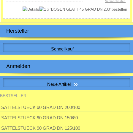
Versandkosten
Hersteller
Schnellkauf
Bitte geben Sie die Artikelnummer aus unserem Katalog ein.
Anmelden
E-Mail-Adresse:
»
Neue Artikel
Passwort:
BESTSELLER
S&P SILENT-100 CHZ VISUAL Kleinraum-Ventilatator, Feuchte, LED
SATTELSTUECK 90 GRAD DN 200/100
Passwort vergessen?
SATTELSTUECK 90 GRAD DN 150/80
195,23 EUR
inkl. 19 % MwSt. zzgl.
Versandkosten
SATTELSTUECK 90 GRAD DN 125/100