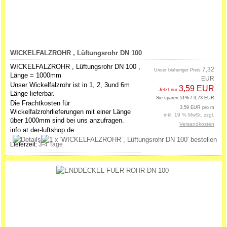
WICKELFALZROHR , Lüftungsrohr DN 100
WICKELFALZROHR , Lüftungsrohr DN 100 ,
7,32
Unser bisheriger Preis
Länge = 1000mm
EUR
Unser Wickelfalzrohr ist in 1, 2, 3und 6m
3,59 EUR
Jetzt nur
Länge lieferbar.
Sie sparen 51% / 3,73 EUR
Die Frachtkosten für
3,59 EUR pro m
Wickelfalzrohrlieferungen mit einer Länge
inkl. 19 % MwSt. zzgl.
über 1000mm sind bei uns anzufragen.
Versandkosten
info at der-luftshop.de
Lieferzeit:
3-4 Tage