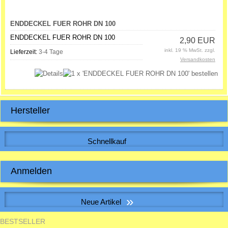
ENDDECKEL FUER ROHR DN 100
ENDDECKEL FUER ROHR DN 100
2,90 EUR
inkl. 19 % MwSt. zzgl.
Lieferzeit:
3-4 Tage
Versandkosten
Hersteller
Schnellkauf
Bitte geben Sie die Artikelnummer aus unserem Katalog ein.
Anmelden
E-Mail-Adresse:
»
Neue Artikel
Passwort:
BESTSELLER
S&P SILENT-100 CHZ VISUAL Kleinraum-Ventilatator, Feuchte, LED