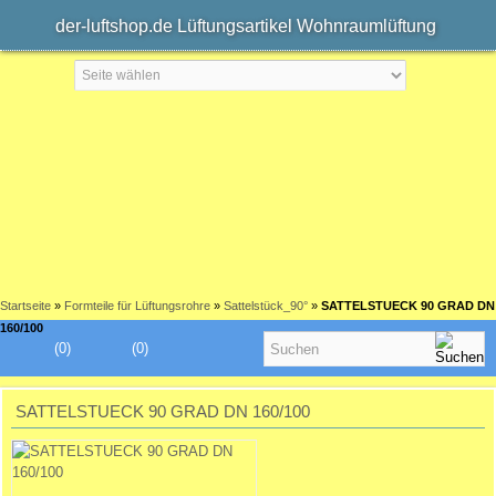
der-luftshop.de Lüftungsartikel Wohnraumlüftung
Startseite
»
Formteile für Lüftungsrohre
»
Sattelstück_90°
»
SATTELSTUECK 90 GRAD DN
160/100
(0)
(0)
SATTELSTUECK 90 GRAD DN 160/100