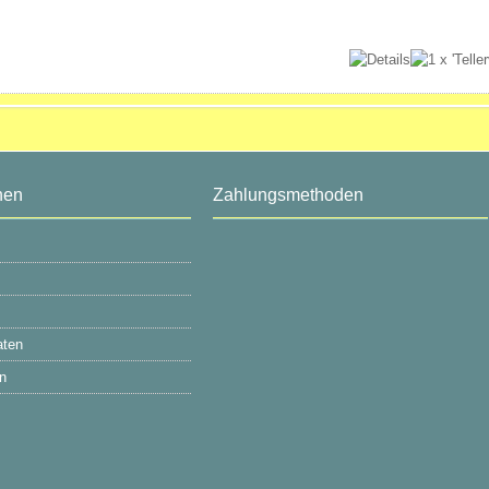
nen
Zahlungsmethoden
aten
n