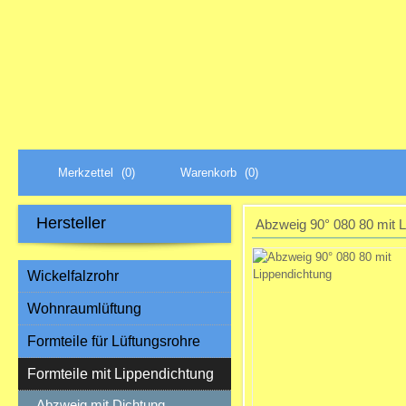
Merkzettel
(0)
Warenkorb
(0)
Hersteller
Abzweig 90° 080 80 mit L
Wickelfalzrohr
Wohnraumlüftung
Formteile für Lüftungsrohre
Formteile mit Lippendichtung
Abzweig mit Dichtung