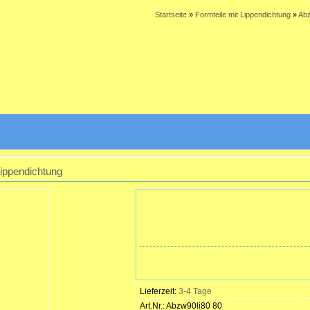
Startseite
»
Formteile mit Lippendichtung
»
Abz
ippendichtung
Lieferzeit:
3-4 Tage
Art.Nr.:
Abzw90li80 80