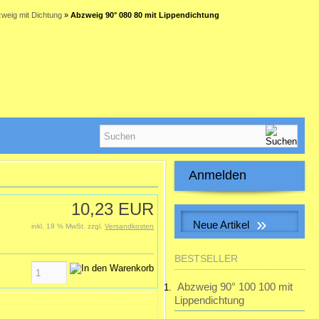
weig mit Dichtung
»
Abzweig 90° 080 80 mit Lippendichtung
Anmelden
E-Mail-Adresse:
10,23 EUR
»
Neue Artikel
inkl. 19 % MwSt. zzgl.
Versandkosten
Passwort:
Muffe f. Erdwärmetauscherrohr
BESTSELLER
inkl. 2 Dichtungen
28,32 EUR
Abzweig 90° 100 100 mit
Passwort vergessen?
inkl. 19 % MwSt. zzgl.
Lippendichtung
Versandkosten