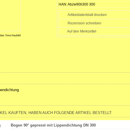
HAN:
Abzw90li300 300
Artikeldatenblatt drucken
Rezension schreiben
 das Vorschaubild
pendichtung
IKEL KAUFTEN, HABEN AUCH FOLGENDE ARTIKEL BESTELLT:
Bogen 90° gepresst mit Lippendichtung DN 300