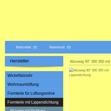
Merkzettel
(0)
Warenkorb
(0)
Hersteller
Abzweig 90° 300 300 mit
Wickelfalzrohr
Wohnraumlüftung
Formteile für Lüftungsrohre
Formteile mit Lippendichtung
Abzweig mit Dichtung