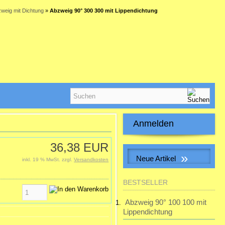
weig mit Dichtung
»
Abzweig 90° 300 300 mit Lippendichtung
Anmelden
E-Mail-Adresse:
36,38 EUR
»
Neue Artikel
inkl. 19 % MwSt. zzgl.
Versandkosten
Passwort:
Muffe f. Erdwärmetauscherrohr
BESTSELLER
inkl. 2 Dichtungen
28,32 EUR
Abzweig 90° 100 100 mit
Passwort vergessen?
inkl. 19 % MwSt. zzgl.
Lippendichtung
Versandkosten