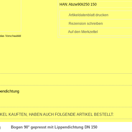
HAN:
Abzw90li250 150
Artikeldatenblatt drucken
Rezension schreiben
 das Vorschaubild
pendichtung
IKEL KAUFTEN, HABEN AUCH FOLGENDE ARTIKEL BESTELLT:
Bogen 90° gepresst mit Lippendichtung DN 150