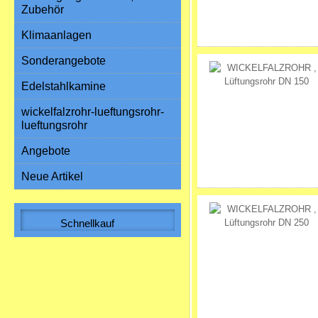
Zubehör
Klimaanlagen
Sonderangebote
Edelstahlkamine
wickelfalzrohr-lueftungsrohr-
lueftungsrohr
Angebote
Neue Artikel
Schnellkauf
Bitte geben Sie die Artikelnummer
aus unserem Katalog ein.