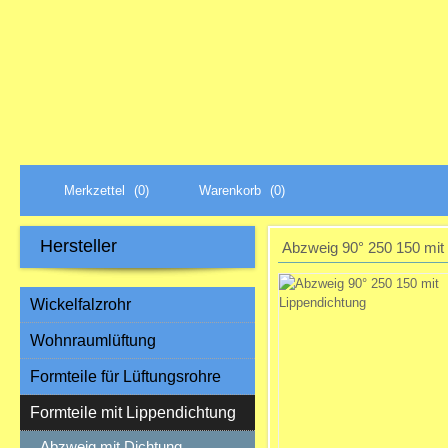
Merkzettel
(0)
Warenkorb
(0)
Hersteller
Abzweig 90° 250 150 mit
Wickelfalzrohr
Wohnraumlüftung
Formteile für Lüftungsrohre
Formteile mit Lippendichtung
Abzweig mit Dichtung