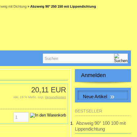
weig mit Dichtung
»
Abzweig 90° 250 150 mit Lippendichtung
Anmelden
E-Mail-Adresse:
20,11 EUR
»
Neue Artikel
inkl. 19 % MwSt. zzgl.
Versandkosten
Passwort:
S&P SILENT-100 CHZ VISUAL
BESTSELLER
Kleinraum-Ventilatator, Feuchte,
LED
Abzweig 90° 100 100 mit
Passwort vergessen?
Lippendichtung