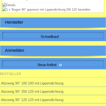
Hersteller
Schnellkauf
Bitte geben Sie die Artikelnummer aus unserem Katalog ein.
Anmelden
E-Mail-Adresse:
»
Neue Artikel
Passwort:
BESTSELLER
S&P SILENT-100 CHZ VISUAL Kleinraum-Ventilatator, Feuchte, LED
Abzweig 90° 100 100 mit Lippendichtung
Passwort vergessen?
Abzweig 90° 250 125 mit Lippendichtung
195,23 EUR
inkl. 19 % MwSt. zzgl.
Versandkosten
Abzweig 90° 125 125 mit Lippendichtung